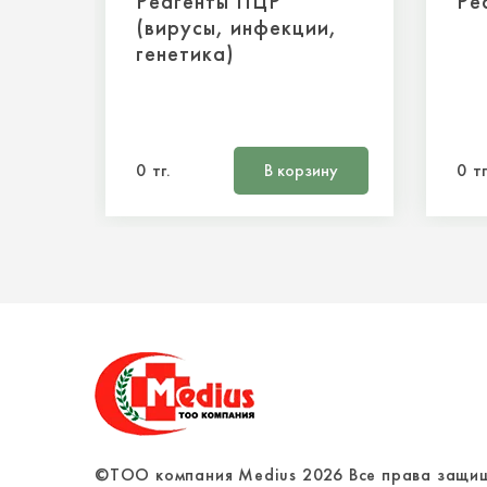
Реагенты ПЦР
Ре
(вирусы, инфекции,
генетика)
0 тг.
В корзину
0 тг
©ТОО компания Medius
2026
Все права защи