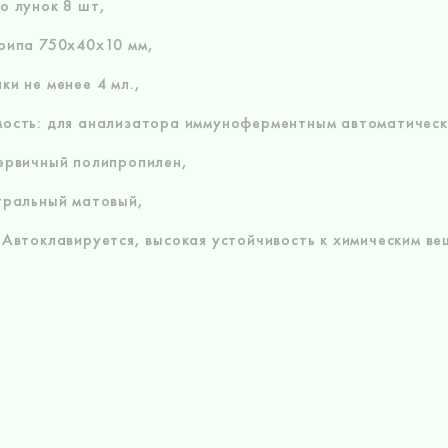
о лунок 8 шт,
рипа 750х40х10 мм,
ки не менее 4 мл.,
ость: для анализатора иммуноферментным автоматически
ервичный полипропилен,
тральный матовый,
 Автоклавируется, высокая устойчивость к химическим ве