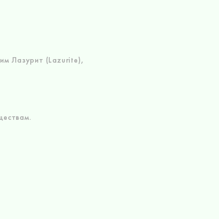
м Лазурит (Lazurite),
ществам.