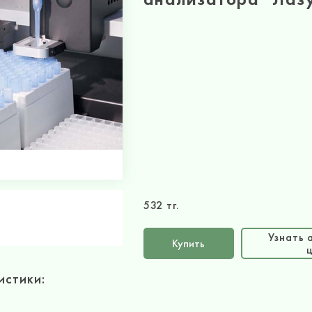
532 тг.
Узнать 
Купить
истики: