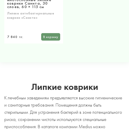
коврики Санита, 30
слоев, 60 × 115 см
Липкие антибактериальные
коврики «Санита»
7 840 тг.
В корзину
Д
Липкие коврики
к
К лечебным заведениям предъявляются высокие гигиенические
и санитарные требования. Помещения должны быть
стерильными. Для устранения бактерий в зоне потенциального
Из
риска, сохранении чистоты используются специальные
мн
приспособления. В каталоге компании Medius можно
ми