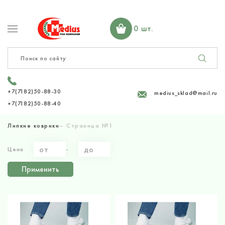
0 шт.
+7(7182)50-88-30
medius_sklad@mail.ru
+7(7182)50-88-40
Липкие коврики
– Страница №
1
Цена
-
Применить