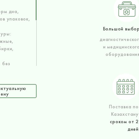
я
орм дна,
ов упаковок,
Большой выбо
туры:
диагностическо
ужные,
и медицинског
бирки,
оборудовани
 без
и плоским
ирол-РS
актуальную
цену
крышкой
Поставка по
 для
Казахстану
рышки типа
сроком от 2
деальную
дней
их оборотах)
щей упаковке