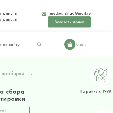
medius_sklad@mail.ru
50-88-30
50-88-40
Заказать звонок
0 шт.
 пробирки
а сбора
На рынке с 1998
ртировки
ент