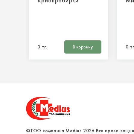
Криопробирки
Ми
0 тг.
В корзину
0 тг
©ТОО компания Medius
2026
Все права защи