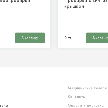
кропробирки
Пробирки с винто
крышкой
.
В корзину
0 тг.
В корзин
Медицинские товары
Контакты
щены
Оплата и доставка