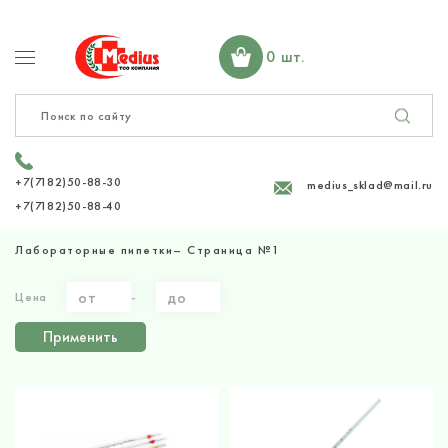
0 шт.
+7(7182)50-88-30
medius_sklad@mail.ru
+7(7182)50-88-40
Лабораторные пипетки
– Страница №
1
Цена
-
Применить