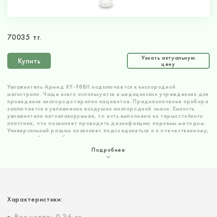
70035 тг.
Узнать актуальную
Купить
цену
Увлажнитель Армед XY-98BII подключается к кислородной
магистрали. Чаще всего используется в медицинских учреждениях для
проведения кислородотерапии пациентов. Предназначение прибора
заключается в увлажнении воздушно-кислородной смеси. Емкость
увлажнителя автоклавируемая, то есть выполнена из термостойкого
пластика, что позволяет проводить дезинфекцию паровым методом.
Универсальный разъем позволяет подсоединяться и к отечественному,
и к европейскому оборудованию.
Подробнее
Характеристики:
Вес нетто:
0.36 кг