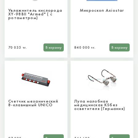
Увлажнитель кислорода
Микроскоп Axiostar
XY-98BII "Armed" ( с
ротаметром)
70 035 тг.
В корзину
840 000 тг.
В корзину
Счетчик механический
Лупа налобная
8-клавишный UNICO
медицинская KSбез
осветителя (Германия)