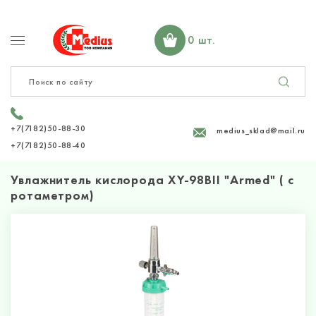
0 шт.
+7(7182)50-88-30
medius_sklad@mail.ru
+7(7182)50-88-40
Увлажнитель кислорода XY-98BII "Armed" ( с
ротаметром)