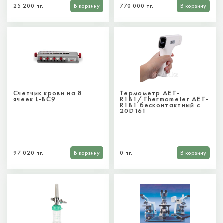
25 200 тг.
В корзину
770 000 тг.
В корзину
Счетчик крови на 8
Термометр AET-
ячеек L-BC9
R1B1/Thermometer AET-
R1B1 бесконтактный с
20D161
97 020 тг.
В корзину
0 тг.
В корзину