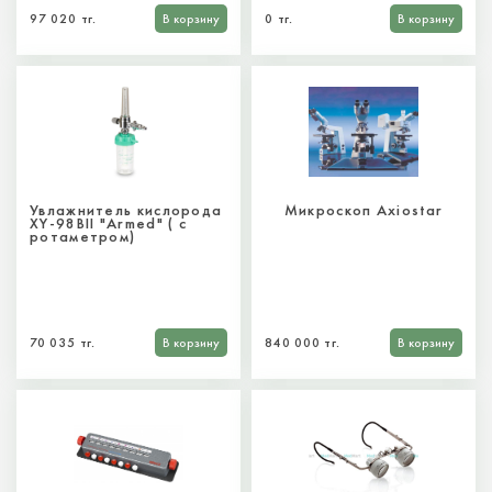
97 020 тг.
В корзину
0 тг.
В корзину
Увлажнитель кислорода
Микроскоп Axiostar
XY-98BII "Armed" ( с
ротаметром)
70 035 тг.
В корзину
840 000 тг.
В корзину