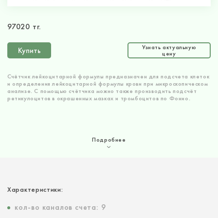
97020 тг.
Узнать актуальную
Купить
цену
Счётчик лейкоцитарной формулы предназначен для подсчета клеток
и определения лейкоцитарной формулы крови при микроскопическом
анализе. С помощью счётчика можно также производить подсчёт
ретикулоцитов в окрашенных мазках и тромбоцитов по Фонио.
Подробнее
Характеристики:
кол-во каналов счета: 9