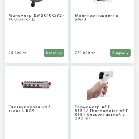
Манометр ДМ2010СгУ2-
Монитор пациента
400.0кРа-Д
ВМ-3
25 200 тг.
В корзину
770 000 тг.
В корзину
Счетчик крови на 8
Термометр AET-
ячеек L-BC9
R1B1/Thermometer AET-
R1B1 бесконтактный с
20D161