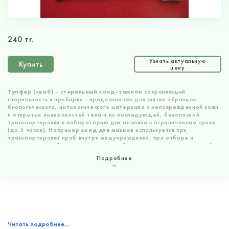
240 тг.
Узнать актуальную
Купить
цену
Тупфер (сваб) - стерильный зонд-тампон
сохраняющий
стерильность в пробирке - предназначен для взятия образцов
биологического, цитологического материала с неповрежденной кожи
и открытых поверхностей тела и их последующей, безопасной
транспортировки в лабораторию для анализа в ограниченные сроки
(до 5 часов). Например
зонд для мазков
используется при
транспортировки проб внутри медучреждения, при отборе и
транспорте проб, взятых на вызове у больного, или при экстренной
доставке проб из медучреждения в ближайшую контрольную
Подробнее
лабораторию. Главным преимуществом
зонда-тампона в пробирке
- является отсутствие использования дополнительных нестандартных,
в т. ч смонтированных вручную, средств предохранения, взятого
материала от посторонней контаминации, высыхания и т.д.
Тупфер
(сваб)
состоит из герметичной пластиковой пробирки из прозрачного
полипропилена и длинного (15 см.) шпателя с хлопковым/вискозным
тампоном на конце.
Читать подробнее...