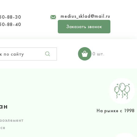
medius_sklad@mail.ru
50-88-30
50-88-40
Заказать звонок
0 шт.
ан
На рынке с 1998
езоэлемент
осе