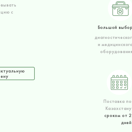
овывать
ацию с
Большой выбо
диагностическо
и медицинског
оборудовани
актуальную
цену
Поставка по
Казахстану
сроком от 2
дней