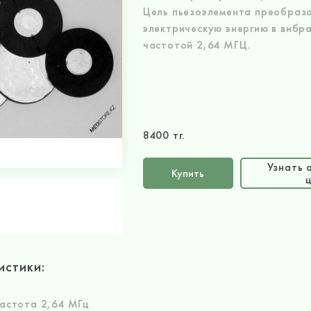
Цель пьезоэлемента преобраз
электрическую энергию в вибр
частотой 2,64 МГЦ.
8400 тг.
Узнать 
Купить
истики:
астота 2,64 МГц