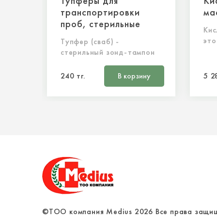
Тупферы для
Ки
транспортировки
ма
проб, стерильные
Кис
это
Тупфер (сваб) -
улу
стерильный зонд-тампон
люб
вре
240 тг.
В корзину
5 2
во 
зан
©ТОО компания Medius
2026
Все права защи