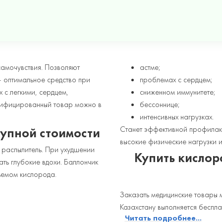
амочувствия. Позволяют
астме;
 – оптимальное средство при
проблемах с сердцем;
 с легкими, сердцем,
сниженном иммунитете;
тифицированный товар можно в
бессоннице;
интенсивных нагрузках.
Станет эффективной профилакт
тупной стоимости
высокие физические нагрузки и
 распылитель. При ухудшении
Купить кислор
ать глубокие вдохи. Баллончик
бъемом кислорода.
Заказать медицинские товары 
Казахстану выполняется беспла
Читать подробнее...