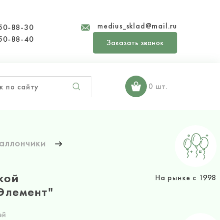
medius_sklad@mail.ru
50-88-30
50-88-40
Заказать звонок
0 шт.
аллончики
кой
На рынке с 1998
Элемент"
ей