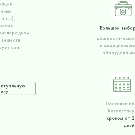
рации
очных
и т.п).
истых
Большой выбо
 кислородном
диагностическо
 веществ,
и медицинског
зует сон.
оборудовани
актуальную
цену
Поставка по
Казахстану
сроком от 2
дней