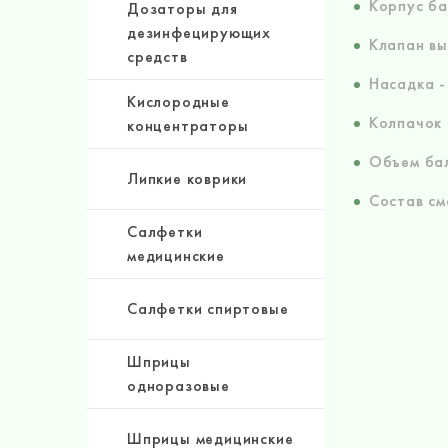
Корпус ба
Дозаторы для
дезинфецирующих
Клапан вы
средств
Насадка -
Кислородные
Колпачок 
концентраторы
Объем бал
Липкие коврики
Состав см
Салфетки
медицинские
Салфетки спиртовые
Шприцы
одноразовые
Шприцы медицинские