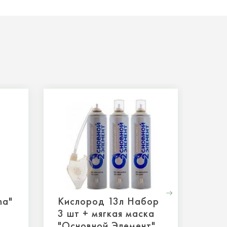
na"
Кислород 13л Набор
Кис
3 шт + мягкая маска
5 ш
"Основной Элемент"
мас