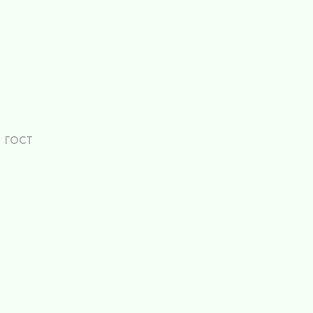
я
я, ГОСТ