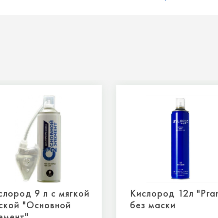
слород 9 л с мягкой
Кислород 12л "Pra
ской "Основной
без маски
емент"