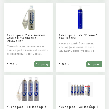
Кислород 9 л с мягкой
Кислород 12л "Prana"
маской "Основной
без маски
Элемент"
Кислородный баллончик ―
Способствует повышению
это эффективный способ
общей работоспособности и
улучшить самочувствие в
концентрации внимания.
любом месте в любое время: в
Эффективен при легочных
транспорте, дома, во время
заболеваниях (аллергия,
путешествия, при занятиях
5 780 тг.
В корзину
5 780 тг.
В корзину
астма и т.п). Профилактика
спортом.
сердечно-сосудистых
заболеваний. Эффективен
при кислородном голодании.
Стимулирует обмен веществ,
укрепляет иммунитет и
нормализует сон.
Кислород 13л Набор 3
Кислород 13л Набор 5