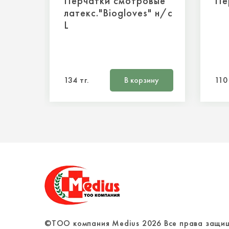
Перчатки смотровые
Пе
латекс."Biogloves" н/с
L
134 тг.
В корзину
110 
©ТОО компания Medius
2026
Все права защи