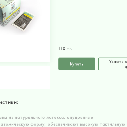
110 тг.
Узнать 
Купить
истики:
ены из натурального латекса, опудренные
атомическую форму, обеспечивают высокую тактильную 