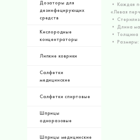
Дозаторы для
• Каждая па
дезинфецирующих
«Левая пер
средств
• Стерилиз
• Длина ма
Кислородные
• Толщина л
концентраторы
• Размеры: 6
Липкие коврики
Салфетки
медицинские
Салфетки спиртовые
Шприцы
одноразовые
Шприцы медицинские