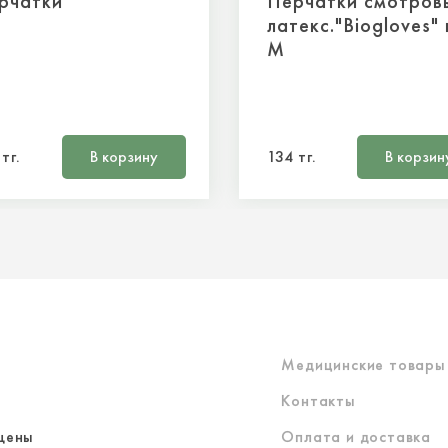
рчатки
Перчатки смотров
латекс."Biogloves"
M
тг.
В корзину
134 тг.
В корзин
Медицинские товары
Контакты
щены
Оплата и доставка