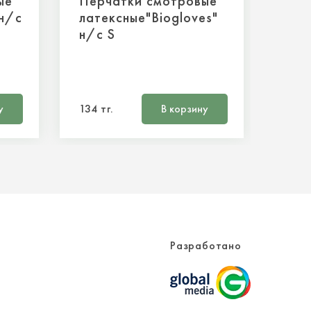
ые
Перчатки смотровые
 н/с
латексные"Biogloves"
н/с S
у
134 тг.
В корзину
Разработано