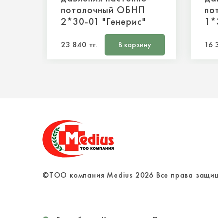
потолочный ОБНП
по
2*30-01 "Генерис"
1*
Предназначен для
Пре
23 840 тг.
В корзину
16 
быстрого обеззараживания
быс
воздуха и поверхностей
воз
помещений жестким
пом
ультрафиолетом в
уль
отсутствие людей и
отс
животных. Конструкция из
жив
стального корпуса с
ста
пластмассовыми
пла
боковинами и открытыми
бок
бактерицидными лампами.
бак
Крепление облучателя
Кре
позволяет установить его
поз
©ТОО компания Medius
2026
Все права защи
как на стену, так и на
как
потолок
пот