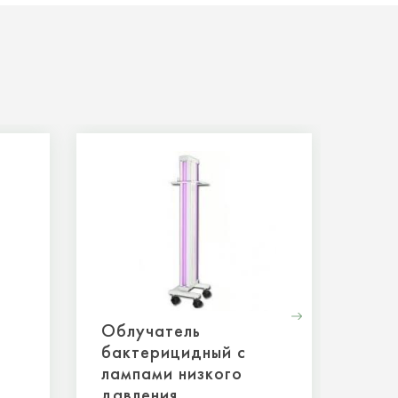
Облучатель
Лам
бактерицидный с
F15
лампами низкого
давления