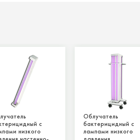
лучатель
Облучатель
ктерицидный с
бактерицидный с
мпами низкого
лампами низкого
вления настенно-
давления