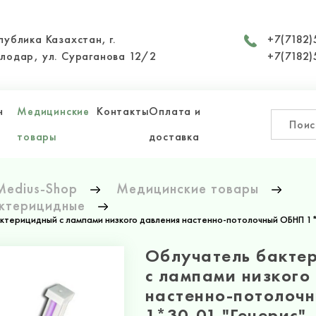
публика Казахстан, г.
+7(7182)
лодар, ул. Сураганова 12/2
+7(7182)
н
Медицинские
Контакты
Оплата и
товары
доставка
Medius-Shop
Медицинские товары
ктерицидные
ктерицидный с лампами низкого давления настенно-потолочный ОБНП 1*
Облучатель бакте
с лампами низкого
настенно-потолоч
1*30-01 "Генерис"