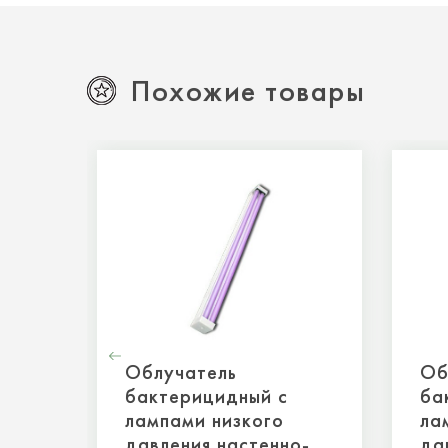
Похожие товары
Облучатель
Об
бактерицидный с
ба
лампами низкого
ла
давления настенно-
да