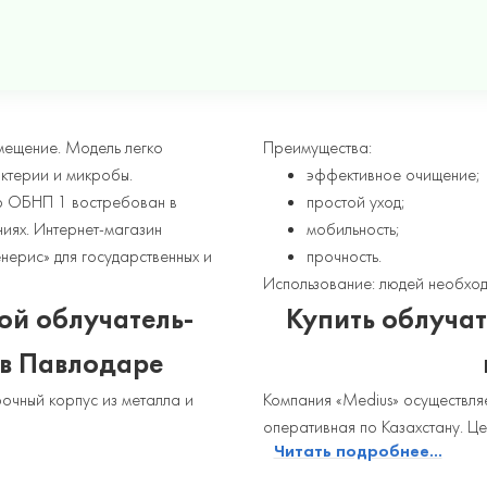
мещение. Модель легко
Преимущества:
ктерии и микробы.
эффективное очищение;
р ОБНП 1 востребован в
простой уход;
ниях. Интернет-магазин
мобильность;
нерис» для государственных и
прочность.
Использование: людей необход
й облучатель-
Купить облуча
 в Павлодаре
рочный корпус из металла и
Компания «Medius» осуществл
оперативная по Казахстану. Це
Читать подробнее...