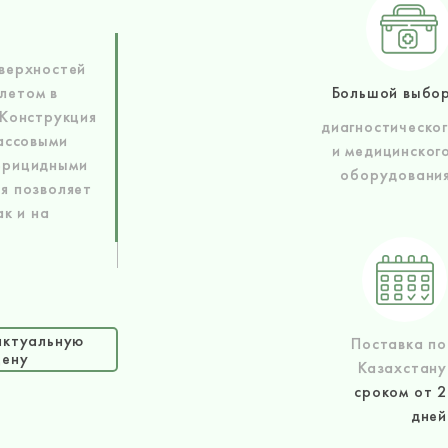
верхностей
летом в
Большой выбо
 Конструкция
диагностическо
массовыми
и медицинског
ерицидными
оборудовани
я позволяет
ак и на
актуальную
Поставка по
цену
Казахстану
сроком от 2
дней