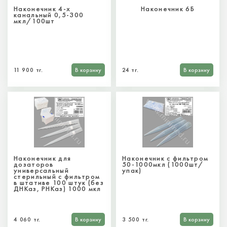
Наконечник 4-х
Наконечник 6Б
канальный 0,5-300
мкл/100шт
11 900 тг.
В корзину
24 тг.
В корзину
Наконечник для
Наконечник с фильтром
дозаторов
50-1000мкл (1000шт/
универсальный
упак)
стерильный с фильтром
в штативе 100 штук (без
ДНКаз, РНКаз) 1000 мкл
4 060 тг.
В корзину
3 500 тг.
В корзину