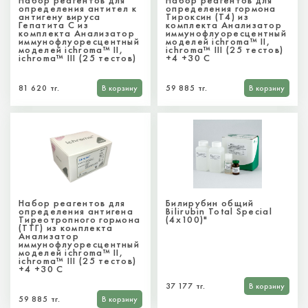
Набор реагентов для
Набор реагентов для
определения антител к
определения гормона
антигену вируса
Тироксин (Т4) из
Гепатита С из
комплекта Анализатор
комплекта Анализатор
иммунофлуоресцентный
иммунофлуоресцентный
моделей ichroma™ II,
моделей ichroma™ II,
ichroma™ III (25 тестов)
ichroma™ III (25 тестов)
+4 +30 C
81 620 тг.
В корзину
59 885 тг.
В корзину
Набор реагентов для
Билирубин общий
определения антигена
Bilirubin Total Special
Тиреотропного гормона
(4x100)"
(ТТГ) из комплекта
Анализатор
иммунофлуоресцентный
моделей ichroma™ II,
ichroma™ III (25 тестов)
+4 +30 C
37 177 тг.
В корзину
59 885 тг.
В корзину