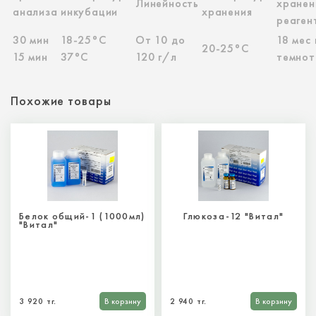
Линейность
хранен
анализа
инкубации
хранения
реаген
30 мин
18-25°С
От 10 до
18 мес 
20-25°C
15 мин
37°С
120 г/л
темнот
Похожие товары
Белок общий-1 (1000мл)
Глюкоза-12 "Витал"
"Витал"
3 920 тг.
В корзину
2 940 тг.
В корзину