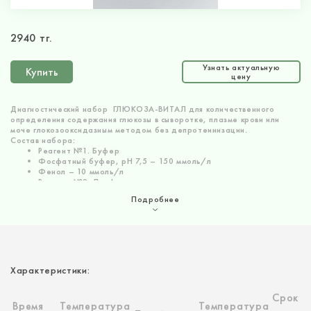
2940 тг.
Узнать актуальную
Купить
цену
Диагностический набор ГЛЮКОЗА-ВИТАЛ для количественного
определения содержания глюкозы в сыворотке, плазме крови или
моче глокозооксидазным методом без депротеинизации.
Состав набора:
Реагент №1. Буфер
Фосфатный буфер, рН 7,5 – 150 ммоль/л
Фенол – 10 ммоль/л
Реагент №2. Лиофилизат
Глюкозооксидаза – 25000 ед/л
Подробнее
Пероксидаза – 1500 ед/л
4-аминоантипирин – 0,16 ммоль/л
Калибратор
Глюкоза – 10 ммоль/л
Характеристики:
Срок
Время
Температура
Температура