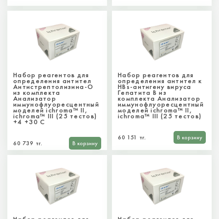
Набор реагентов для
Набор реагентов для
определения антител
определения антител к
Антистрептолизина-О
HBs-антигену вируса
из комплекта
Гепатита В из
Анализатор
комплекта Анализатор
иммунофлуоресцентный
иммунофлуоресцентный
моделей ichroma™ II,
моделей ichroma™ II,
ichroma™ III (25 тестов)
ichroma™ III (25 тестов)
+4 +30 С
60 151 тг.
В корзину
60 739 тг.
В корзину