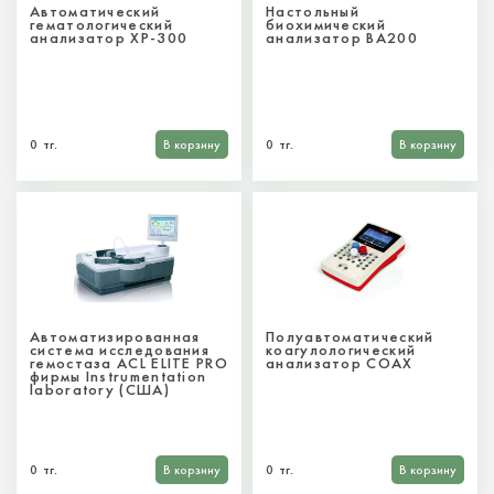
Автоматический
Настольный
гематологический
биохимический
анализатор XP-300
анализатор BA200
0 тг.
В корзину
0 тг.
В корзину
Автоматизированная
Полуавтоматический
система исследования
коагулологический
гемостаза ACL ELITE PRO
анализатор COAX
фирмы Instrumentation
laboratory (США)
0 тг.
В корзину
0 тг.
В корзину