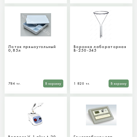
Лоток прямоугольный
Воронка лабораторная
0,85л
В-250-345
784 тг.
В корзину
1 820 тг.
В корзину
Вортекс V-1 plus t-20
Гемоглобинометр