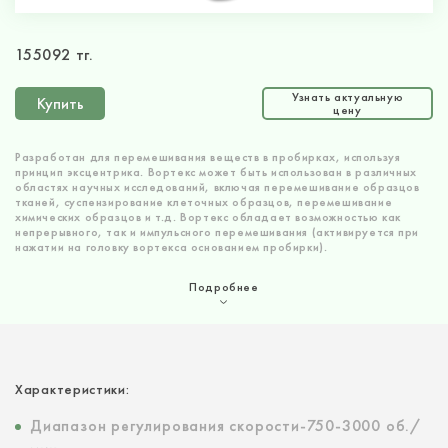
155092 тг.
Узнать актуальную
Купить
цену
Разработан для перемешивания веществ в пробирках, используя
принцип эксцентрика. Вортекс может быть использован в различных
областях научных исследований, включая перемешивание образцов
тканей, суспензирование клеточных образцов, перемешивание
химических образцов и т.д. Вортекс обладает возможностью как
непрерывного, так и импульсного перемешивания (активируется при
нажатии на головку вортекса основанием пробирки).
Подробнее
Характеристики:
Диапазон регулирования скорости-750-3000 об./