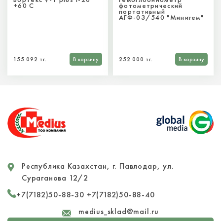
+60 C
фотометрический
портативный
АГФ-03/540 "Минигем"
155 092 тг.
В корзину
252 000 тг.
В корзину
Республика Казахстан, г. Павлодар, ул.
Сураганова 12/2
+7(7182)50-88-30
+7(7182)50-88-40
medius_sklad@mail.ru