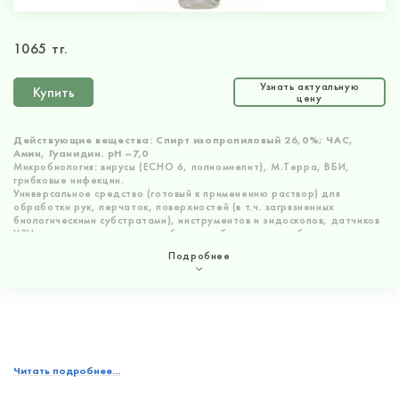
1065 тг.
Узнать актуальную
Купить
цену
Действующие вещества: Спирт изопропиловый 26,0%; ЧАС,
Амин, Гуанидин. рН –7,0
Микробиология: вирусы (ECHO 6, полиомиелит), М.Терра, ВБИ,
грибковые инфекции.
Универсальное средство (готовый к применению раствор) для
обработки рук, перчаток, поверхностей (в т.ч. загрязненных
биологическими субстратами), инструментов и эндоскопов, датчиков
УЗИ, кувезов,
оптических приборов и оборудования, бактерицидных
ламп, различных насадок, в т.ч.
стоматологических наконечников,
Подробнее
термометров и т.д .
Быстрая дезинфекция 30 секунд!
Читать подробнее...