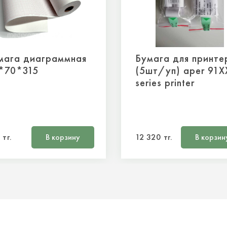
мага диаграммная
Бумага для принте
*70*315
(5шт/уп) aper 91X
series printer
 тг.
В корзину
12 320 тг.
В корзин