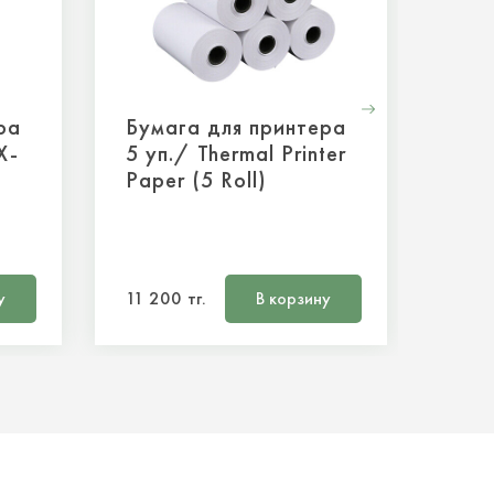
ра
Бумага для принтера
Бум
X-
5 уп./ Thermal Printer
мед
Paper (5 Roll)
с м
у
11 200 тг.
В корзину
672 т