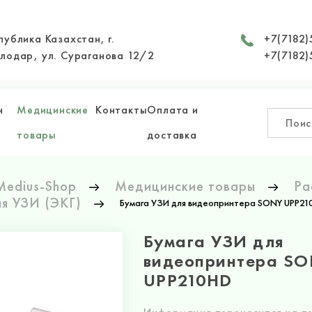
публика Казахстан, г.
+7(7182)
лодар, ул. Сураганова 12/2
+7(7182)
н
Медицинские
Контакты
Оплата и
товары
доставка
Medius-Shop
Медицинские товары
Ра
ля УЗИ (ЭКГ)
Бумага УЗИ для видеопринтера SONY UPP21
Бумага УЗИ для
видеопринтера S
UPP210HD