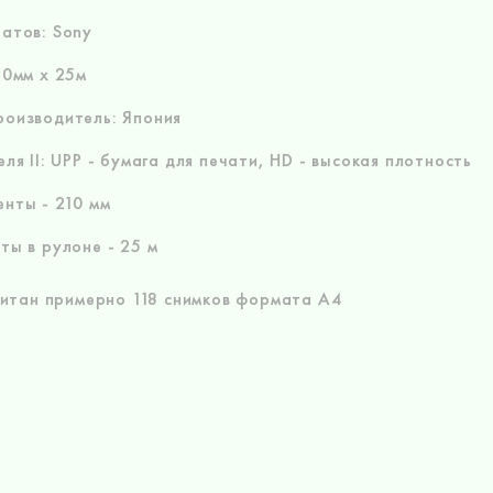
атов: Sony
10мм х 25м
оизводитель: Япония
еля II: UPP - бумага для печати, HD - высокая плотность
нты - 210 мм
ты в рулоне - 25 м
читан примерно 118 снимков формата А4