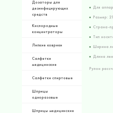
Дозаторы для
Для аппар
дезинфецирующих
средств
Размер: 2
Кислородные
Страна-пр
концентраторы
Тип носит
Липкие коврики
Ширина ле
Длина лен
Салфетки
медицинские
Рулон расс
Салфетки спиртовые
Шприцы
одноразовые
Шприцы медицинские