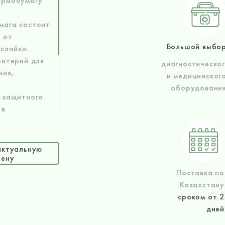
ермобумагу
мага состоит
 от
Большой выбо
слойки.
ритерий для
диагностическо
ния,
и медицинског
оборудовани
 защитного
 в
ет быструю
ксировать
га ЭКГ
актуальную
ом отрезке
цену
льного, и
Поставка по
врач делает
Казахстану
т
сроком от 2
.
дней