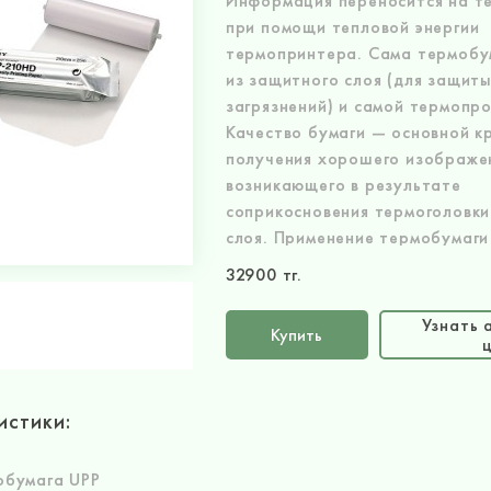
Информация переносится на т
при помощи тепловой энергии
термопринтера. Сама термобу
из защитного слоя (для защиты
загрязнений) и самой термопро
Качество бумаги — основной к
получения хорошего изображе
возникающего в результате
соприкосновения термоголовки
слоя. Применение термобумаги
различного рода приборах да
32900 тг.
возможность отследить и зафи
состояние пациента. Так, бума
Узнать 
Купить
фиксирует в заданном временн
состояние сердечной мышцы бо
уже исходя из кардиограммы, 
истики:
выводы — каким образом буде
происходить лечение больного
обумага UPP